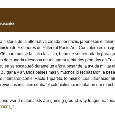
nacionales
 historia de la alternativa creada por nazis, japoneses e italian
istro de Exteriores de Hitler) al Pacto Anti-Comintern es un e
6; para unirse la Italia fascista, hubo de ser refundado para q
yo de Hungría (deseosa de recuperar t
erritorios perdidos en Tri
ien se escaqueó durante un año a pesar de la ayuda militar t
a Bulgaria y a varios países mas y muchos lo rechazaron, a pes
 intentaron con el Pacto Tripartito, lo mismo. Los ultranaciona
revueltas iniciales contra el colonialismo: intentaban dar march
ound-world-nationalists-are-gaining-ground-why-league-nationa