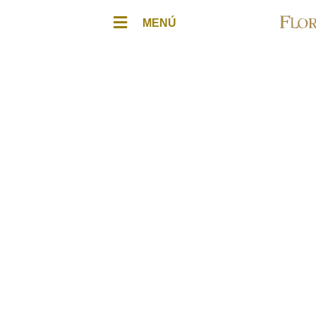
MENÚ
Trump amigo 
del Anti-Com