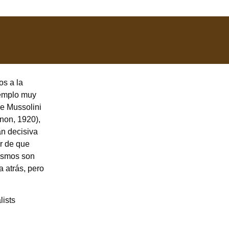
os a la
jemplo muy
ue Mussolini
anon, 1920),
an decisiva
ar de que
lismos son
a atrás, pero
lists