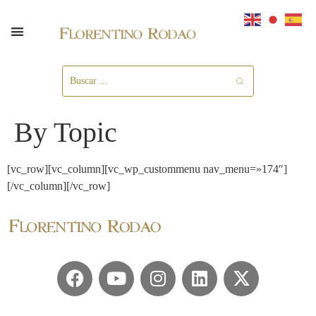
By Topic
[vc_row][vc_column][vc_wp_custommenu nav_menu=»174″]
[/vc_column][/vc_row]