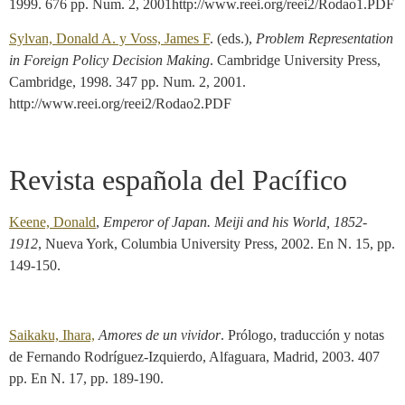
1999. 676 pp. Num. 2, 2001http://www.reei.org/reei2/Rodao1.PDF
Sylvan, Donald A. y Voss, James F
. (eds.),
Problem Representation
in Foreign Policy Decision Making
. Cambridge University Press,
Cambridge, 1998. 347 pp. Num. 2, 2001.
http://www.reei.org/reei2/Rodao2.PDF
Revista española del Pacífico
Keene, Donald
,
Emperor
of Japan.
Meiji and his World, 1852-
1912
, Nueva York, Columbia University Press, 2002. En N. 15, pp.
149-150.
Saikaku, Ihara,
Amores de un vividor
. Prólogo, traducción y notas
de Fernando Rodríguez-Izquierdo, Alfaguara, Madrid, 2003. 407
pp. En N. 17, pp. 189-190.