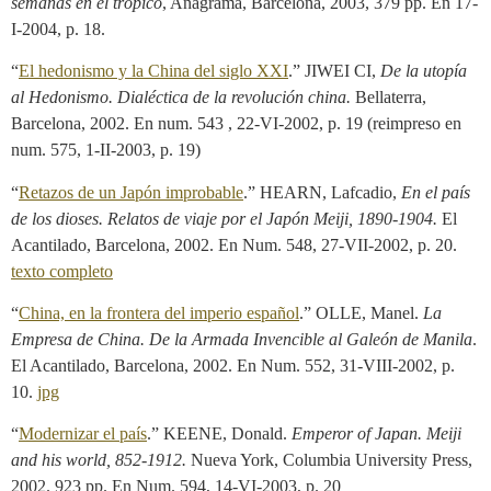
semanas en el trópico
, Anagrama, Barcelona, 2003, 379 pp. En 17-
I-2004, p. 18.
“
El hedonismo y la China del siglo XXI
.” JIWEI CI,
De la utopía
al Hedonismo. Dialéctica de la revolución china.
Bellaterra,
Barcelona, 2002. En num. 543 , 22-VI-2002, p. 19 (reimpreso en
num. 575, 1-II-2003, p. 19)
“
Retazos de un Japón improbable
.” HEARN, Lafcadio,
En el país
de los dioses. Relatos de viaje por el Japón Meiji, 1890-1904.
El
Acantilado, Barcelona, 2002. En Num. 548, 27-VII-2002, p. 20.
texto completo
“
China, en la frontera del imperio español
.” OLLE, Manel.
La
Empresa de China. De la Armada Invencible al Galeón de Manila
.
El Acantilado, Barcelona, 2002. En Num. 552, 31-VIII-2002, p.
10.
jpg
“
Modernizar el país
.” KEENE, Donald.
Emperor of Japan.
Meiji
and his world, 852-1912.
Nueva York, Columbia University Press,
2002. 923 pp. En Num. 594, 14-VI-2003, p. 20