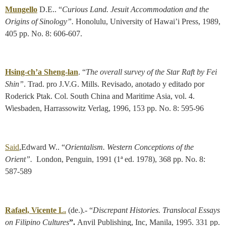
Mungello
D.E.. “
Curious Land.
Jesuit Accommodation and the
Origins of Sinology”.
Honolulu, University of Hawai’i Press, 1989,
405 pp. No. 8: 606-607.
Hsing-ch’a Sheng-lan
. “
The overall survey of the Star Raft by Fei
Shin”
. Trad. pro J.V.G. Mills. Revisado, anotado y editado por
Roderick Ptak. Col. South China and Maritime Asia, vol. 4.
Wiesbaden, Harrassowitz Verlag, 1996, 153 pp. No. 8: 595-96
Said
,Edward W.. “
Orientalism.
Western Conceptions of the
Orient”.
London, Penguin, 1991 (1ª ed. 1978), 368 pp. No. 8:
587-589
Rafael, Vicente L.
(de.).- “
Discrepant Histories. Translocal Essays
on Filipino Cultures
”.
Anvil Publishing, Inc, Manila, 1995. 331 pp.