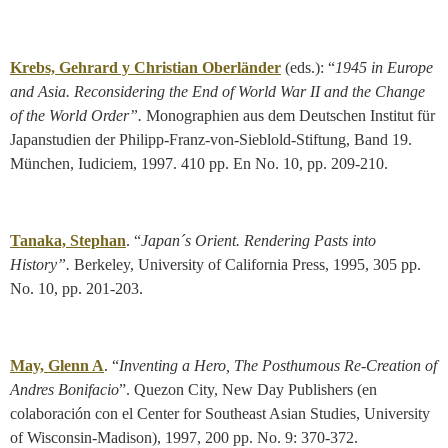
Krebs, Gehrard y Christian Oberländer
(eds.): “
1945 in
Europe
and Asia. Reconsidering the End of World War II and the Change
of the World Order”.
Monographien aus dem Deutschen Institut für
Japanstudien der Philipp-Franz-von-Sieblold-Stiftung, Band 19.
München, Iudiciem, 1997. 410 pp. En No. 10, pp. 209-210.
Tanaka, Stephan
. “
Japan´s Orient.
Rendering Pasts into
History”.
Berkeley, University of California Press, 1995, 305 pp.
No. 10, pp. 201-203.
May, Glenn A
. “
Inventing a Hero, The Posthumous Re-Creation of
Andres Bonifacio
”. Quezon City, New Day Publishers (en
colaboración con el Center for Southeast Asian Studies, University
of Wisconsin-Madison), 1997, 200 pp. No. 9: 370-372.