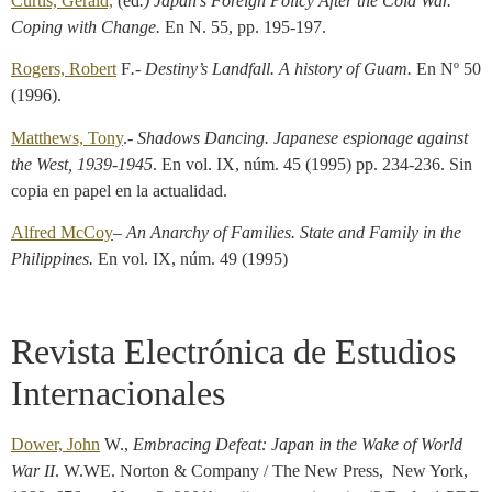
Curtis, Gerald,
(ed
.)
Japan
’s Foreign Policy After the Cold War.
Coping with Change.
En N. 55, pp. 195-197.
Rogers, Robert
F
.-
Destiny’s Landfall. A history of Guam.
En Nº 50
(1996).
Matthews, Tony
.-
Shadows Dancing. Japanese espionage against
the West, 1939-1945
. En vol. IX, núm. 45 (1995) pp. 234-236. Sin
copia en papel en la actualidad.
Alfred McCoy
–
An Anarchy
of Families. State and Family in the
Philippines.
En vol. IX, núm. 49 (1995)
Revista Electrónica de Estudios
Internacionales
Dower, John
W.,
Embracing Defeat: Japan in the Wake of World
War II
. W.WE. Norton & Company / The New Press, New York,