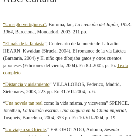
“Un siglo vertiginoso”
, Buruma, Ian,
La creación del Japón, 1853-
1964,
Barcelona, Mondadori, 2003, 211 pp.
“El país de la fantasía
”, Centenario de la muerte de Lafcadio
HEARN. Kwaidan (Siruela, 2004), El romance de la vía Láctea
(Barataria, 2004) y El niño que dibujaba gatos y otros cuentos
japoneses (Ediciones del viento, 2004). En 8-I-2005, p. 16.
Texto
completo
“Distancia y aislamiento
” VILLALOBOS, Federico, Madrid,
Sietemares, 2003, 223 pp. En 31-VII-2004, p. 6.
“
Una novela tan real
como la vida misma, y viceversa” SPENCE,
Jonathan,
La traición escrita. Una conjura en la China imperial
,
Tusquets, Barcelona, 2004, 353 pp. En 10-VII-2004, p. 19.
“
Un viaje a su Oriente
,” ESCOHOTADO, Antonio,
Sesenta