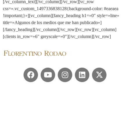
[/vc_column_text][/vc_column][/vc_row][vc_row
css=».vc_custom_1497336838128{background-color: #eaeaea
!important;}»][vc_column][fancy_heading h1=»0″ style=»line»
title=»Algunos de los medios que me han publicado»]
[/fancy_heading][/vc_column][/vc_row][vc_row][vc_column]
[clients in_row=»6″ greyscale=»0″][/vc_column][/vc_row]
© 2024 Florentino Rodao
Política de Privacidad