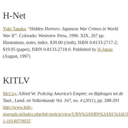
H-Net
Yuki Tanaka
. “
Hidden Horrors: Japanese War Crimes in World
War II”.
Colorado: Westview Press, 1996. XIX, 267 pp.
Illustrations, notes, index. $39.00 (cloth), ISBN 0-8133-2717-2;
$19.95 (paper), ISBN 0-8133-2718-0. Published by
H-Japan
(August, 1997)
KITLV
McCoy
, Alfred W.
Policing
America’s Empire; en Bijdragen tot de
Taal-, Land- en Volkenkunde Vol. 167, no. 4 (2011), pp. 588-591
http://www.kitlv-
journals.nl/index.php/btlv/article/view/URN%3ANBN%3ANL%3AU
1-101407/9035