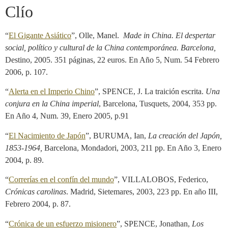
Clío
“
El Gigante Asiático
”, Olle, Manel.
Made in China. El despertar
social, político y cultural de la China contemporánea. Barcelona,
Destino, 2005. 351 páginas, 22 euros. En Año 5, Num. 54 Febrero
2006, p. 107.
“
Alerta en el Imperio Chino
”, SPENCE, J. La traición escrita.
Una
conjura en la China imperial
, Barcelona, Tusquets, 2004, 353 pp.
En Año 4, Num. 39, Enero 2005, p.91
“
El Nacimiento de Japón
”, BURUMA, Ian,
La creación del Japón,
1853-1964,
Barcelona, Mondadori, 2003, 211 pp. En Año 3, Enero
2004, p. 89.
“
Correrías en el confín del mundo
”, VILLALOBOS, Federico,
Crónicas carolinas
. Madrid, Sietemares, 2003, 223 pp. En año III,
Febrero 2004, p. 87.
“
Crónica de un esfuerzo misionero
”, SPENCE, Jonathan,
Los