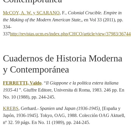
McCOY, A. W. y SCARANO
, F.,
Colonial Crucible.
Empire in
the Making of the Modern American State
,, en Vol 33 (2011), pp.
334-
337
http://revistas.ucm.es/index.php/CHCO/article/view/37983/36744
Cuadernos de Historia Moderna
y Contemporánea
FERRETTI, Valdo
. “
Il
Giappone e la politica estera italiana
1935-41”.
Giuffre Editore, Universita di Roma, 1983. 246 pp. En
No. 10 (1988), pp. 244-245.
KREBS
, Gerhard.-
Spanien
und Japan (1936-1945),
[España y
Japón, 1936-1945]. Tokyo, OAG, 1988. Colección OAG Aktuell,
nº 32. 59 págs. En No. 11 (1989), pp. 244-245.