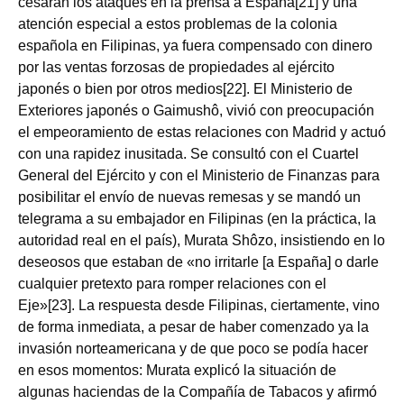
cesaran los ataques en la prensa a España[21] y una
atención especial a estos problemas de la colonia
española en Filipinas, ya fuera compensado con dinero
por las ventas forzosas de propiedades al ejército
japonés o bien por otros medios[22]. El Ministerio de
Exteriores japonés o Gaimushô, vivió con preocupación
el empeoramiento de estas relaciones con Madrid y actuó
con una rapidez inusitada. Se consultó con el Cuartel
General del Ejército y con el Ministerio de Finanzas para
posibilitar el envío de nuevas remesas y se mandó un
telegrama a su embajador en Filipinas (en la práctica, la
autoridad real en el país), Murata Shôzo, insistiendo en lo
deseosos que estaban de «no irritarle [a España] o darle
cualquier pretexto para romper relaciones con el
Eje»[23]. La respuesta desde Filipinas, ciertamente, vino
de forma inmediata, a pesar de haber comenzado ya la
invasión norteamericana y de que poco se podía hacer
en esos momentos: Murata explicó la situación de
algunas haciendas de la Compañía de Tabacos y afirmó