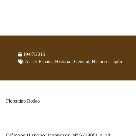
Las Relaciones Históricas entre
España y Japón
19/07/2016
Asia y España
,
Historia - General
,
Historia - Japón
Florentino Rodao
Diálogos Hispano-Japoneses, Nº 5 (1995), p. 14.