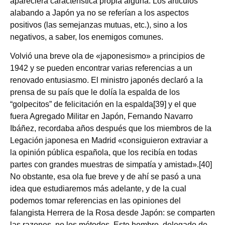
apareciera característica propia alguna. Los artículos
alabando a Japón ya no se referían a los aspectos
positivos (las semejanzas mutuas, etc.), sino a los
negativos, a saber, los enemigos comunes.
Volvió una breve ola de «japonesismo» a principios de
1942 y se pueden encontrar varias referencias a un
renovado entusiasmo. El ministro japonés declaró a la
prensa de su país que le dolía la espalda de los
“golpecitos” de felicitación en la espalda[39] y el que
fuera Agregado Militar en Japón, Fernando Navarro
Ibáñez, recordaba años después que los miembros de la
Legación japonesa en Madrid «consiguieron extraviar a
la opinión pública española, que los recibía en todas
partes con grandes muestras de simpatía y amistad».[40]
No obstante, esa ola fue breve y de ahí se pasó a una
idea que estudiaremos más adelante, y de la cual
podemos tomar referencias en las opiniones del
falangista Herrera de la Rosa desde Japón: se comparten
las razones, no los métodos. Este hombre, delegado de