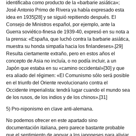
identificaba como producto de la «barbarie asiática»;
José Antonio Primo de Rivera ya había expresado esta
idea en 1935[28] y se siguió repitiendo después. El
Consejo de Ministros español, por ejemplo, ante la
Guerra soviético-finesa de 1939-40, expresó en su nota a
la prensa: «España, que luchó contra la barbarie asiática,
muestra su honda simpatía hacia los finlandeses».[29]
Resulta ciertamente extraño, pero en estos años el
concepto de Asia no incluía, o no podía incluir, a un
Japón que estaba en su «camino occidental»[30] y que
era aliado del régimen: «El Comunismo sólo será posible
en el triunfo del Oriente revolucionario contra el
Occidente imperialista: tendrá lugar cuando el mundo sea
de los rusos, de los indios y de los chinos».[31]
5) Pro-niponismo en clave anti-alemana.
No podemos ofrecer en este apartado sino
documentación italiana, pero parece bastante probable
que el sentimiento de apoyar a los japoneses para aliviar