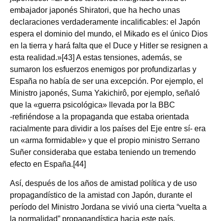
embajador japonés Shiratori, que ha hecho unas
declaraciones verdaderamente incalificables: el Japón
espera el dominio del mundo, el Mikado es el único Dios
en la tierra y hará falta que el Duce y Hitler se resignen a
esta realidad.»[43] A estas tensiones, además, se
sumaron los esfuerzos enemigos por profundizarlas y
España no había de ser una excepción. Por ejemplo, el
Ministro japonés, Suma Yakichirô, por ejemplo, señaló
que la «guerra psicológica» llevada por la BBC
‑refiriéndose a la propaganda que estaba orientada
racialmente para dividir a los países del Eje entre sí‑ era
un «arma formidable» y que el propio ministro Serrano
Suñer consideraba que estaba teniendo un tremendo
efecto en España.[44]
Así, después de los años de amistad política y de uso
propagandístico de la amistad con Japón, durante el
período del Ministro Jordana se vivió una cierta “vuelta a
la normalidad” propagandística hacia este país,