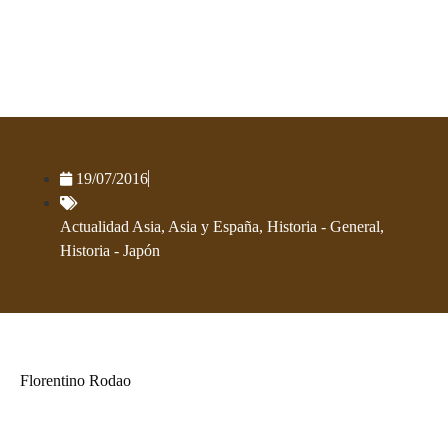
Japón y la propaganda totalitaria
en España, 1937-1945
19/07/2016
Actualidad Asia
,
Asia y España
,
Historia - General
,
Historia - Japón
Florentino Rodao