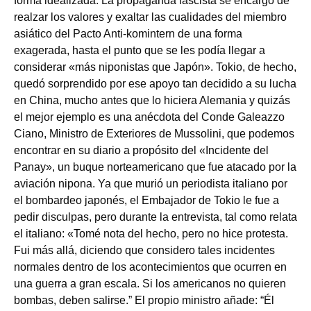
forma idealizada. La propaganda fascista se encargó de
realzar los valores y exaltar las cualidades del miembro
asiático del Pacto Anti-komintern de una forma
exagerada, hasta el punto que se les podía llegar a
considerar «más niponistas que Japón». Tokio, de hecho,
quedó sorprendido por ese apoyo tan decidido a su lucha
en China, mucho antes que lo hiciera Alemania y quizás
el mejor ejemplo es una anécdota del Conde Galeazzo
Ciano, Ministro de Exteriores de Mussolini, que podemos
encontrar en su diario a propósito del «Incidente del
Panay», un buque norteamericano que fue atacado por la
aviación nipona. Ya que murió un periodista italiano por
el bombardeo japonés, el Embajador de Tokio le fue a
pedir disculpas, pero durante la entrevista, tal como relata
el italiano: «Tomé nota del hecho, pero no hice protesta.
Fui más allá, diciendo que considero tales incidentes
normales dentro de los acontecimientos que ocurren en
una guerra a gran escala. Si los americanos no quieren
bombas, deben salirse.” El propio ministro añade: “Él