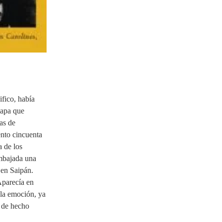
fico, había
Papa que
tas de
ento cincuenta
a de los
embajada una
 en Saipán.
Aparecía en
 la emoción, ya
y de hecho