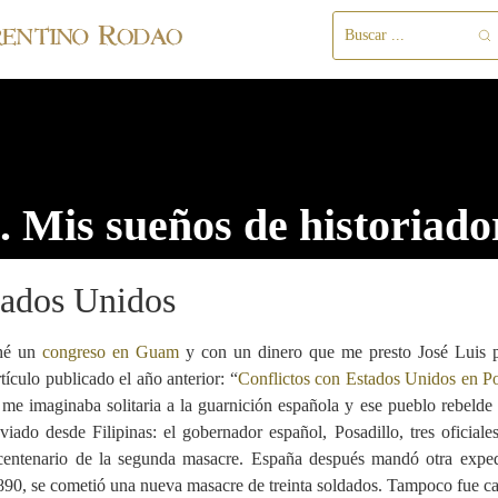
 Mis sueños de historiado
tados Unidos
ché un
congreso en Guam
y con un dinero que me presto José Luis p
ículo publicado el año anterior: “
Conflictos con Estados Unidos en P
de me imaginaba solitaria a la guarnición española y ese pueblo rebeld
do desde Filipinas: el gobernador español, Posadillo, tres oficiale
l centenario de la segunda masacre. España después mandó otra expe
90, se cometió una nueva masacre de treinta soldados. Tampoco fue ca