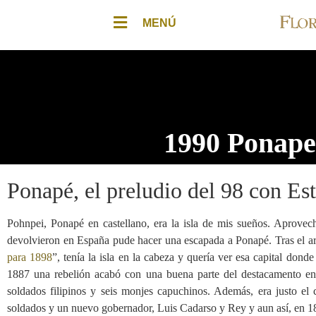
MENÚ
1990 Ponape.
Ponapé, el preludio del 98 con Es
Pohnpei, Ponapé en castellano, era la isla de mis sueños. Aprove
devolvieron en España pude hacer una escapada a Ponapé. Tras el art
para 1898
”, tenía la isla en la cabeza y quería ver esa capital don
1887 una rebelión acabó con una buena parte del destacamento envia
soldados filipinos y seis monjes capuchinos. Además, era justo e
soldados y un nuevo gobernador, Luis Cadarso y Rey y aun así, en 18