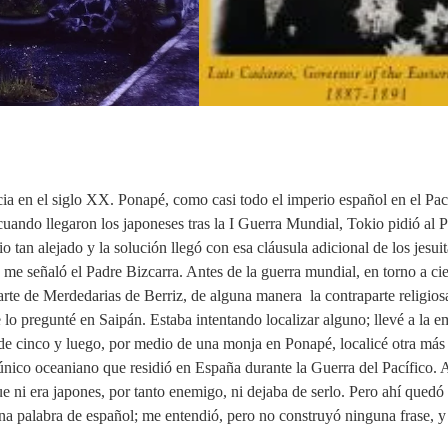
a en el siglo XX. Ponapé, como casi todo el imperio español en el Paci
cuando llegaron los japoneses tras la I Guerra Mundial, Tokio pidió al 
o tan alejado y la solución llegó con esa cláusula adicional de los jesui
me señaló el Padre Bizcarra. Antes de la guerra mundial, en torno a ci
rte de Merdedarias de Berriz, de alguna manera la contraparte religios
se lo pregunté en Saipán. Estaba intentando localizar alguno; llevé a la 
o de cinco y luego, por medio de una monja en Ponapé, localicé otra más
único oceaniano que residió en España durante la Guerra del Pacífico. 
e ni era japones, por tanto enemigo, ni dejaba de serlo. Pero ahí quedó
una palabra de español; me entendió, pero no construyó ninguna frase, 