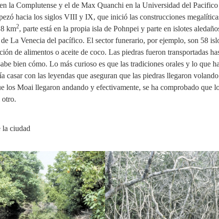
 en la Complutense y el de Max Quanchi en la Universidad del Pacific
ezó hacia los siglos VIII y IX, que inició las construcciones megalítica
2
 18 km
, parte está en la propia isla de Pohnpei y parte en islotes aledaño
 La Venecia del pacífico. El sector funerario, por ejemplo, son 58 islo
ión de alimentos o aceite de coco. Las piedras fueron transportadas hast
sabe bien cómo. Lo más curioso es que las tradiciones orales y lo que h
ría casar con las leyendas que aseguran que las piedras llegaron voland
 que los Moai llegaron andando y efectivamente, se ha comprobado que lo
 otro.
 la ciudad