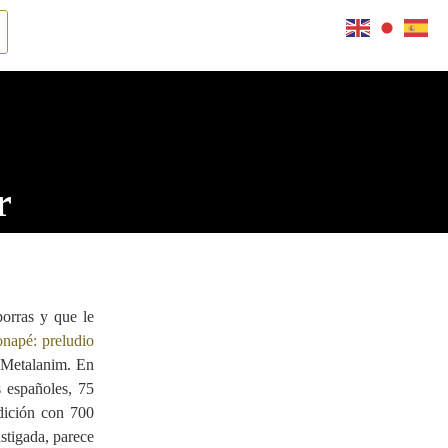
r
orras y que le
onapé: preludio
e Metalanim. En
s españoles, 75
dición con 700
stigada, parece