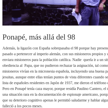
Ponapé, más allá del 98
Además, la ligazón con España sobrepasaba el 98 porque hay presenci
pasado a pertenecer al imperio alemán, con sus misioneros propios y 
enviara misioneros para la población católica. Nadie quería ir a un siti
obediencia al Papa, que no pudieron rechazar la asignación, tal como 
misioneros vivían en la micronesia española, incluyendo una buena pa
jesuitas, aunque entre ellas tenían puntos de vista diferentes cuando 
lista de españoles residentes en Japón de 1937, me dieron el teléfon
Pero en Ponapé tenía caza mayor, porque residía Paulino Cantero, el 
una situación rara en la documentación de espionaje americano, porqu
que su deterioro cognitivo apenas le permitió saludarme y hablar alg
falleció a los pocos meses.