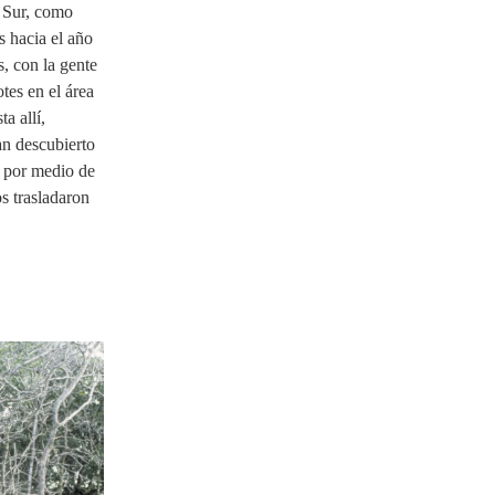
o Sur, como
s hacia el año
s, con la gente
tes en el área
a allí,
an descubierto
o por medio de
s trasladaron