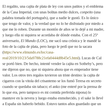
El regalito, una cajita de plata de ley con unos patitos y el emblema
de la Casa Imperial, con unas bolitas medio dulces,
conpeito
(una
palabra tomada del portugués), que a nadie le gustó. Es lo único
que tengo de valor, y la verdad que no lo he disfrutado por miedo a
que me lo roben. Durante un montón de años se lo dejé a mi madre,
y luego ella ni siquiera se acordaba de dónde estaba. Con el 25º
aniversario,
El Mundo
(LOC), me sacó una crónica y le mandé la
foto de la cajita de plata, pero luego le pedí que no la sacara
(
https://www.elmundo.es/loc/casa-
real/2019/10/23/5da9788c21efa0444d8b45e5.html
). Lucas de Cal
se portó bien. De hecho, intenté vender la cajita en Sotheby’s, pero
me dijeron que no, que ni siquiera ahora que es emperador tiene
valor. Los otros tres regalos tuvieron un triste destino: la cajita de
cigarros con la vitola del crisantemo se los fumó Teresa en secreto
cuando se quedaba sin tabaco; el anko (me enteré por la prensa de
lo que era, pero tampoco es mi comida preferida nipona) lo
mantuve en la nevera y luego estaba enmohecido, y el sake lo llevé
a España sin haberlo bebido. Estuvo tantos años guardado que un