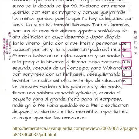
sumo de la década de los 90. Akebono era menos
querido, por ser extranjero y porque gustan más
los menos gordos, puesto que no hay categorías por
peso. Lo vi en las también llamadas Torres Gemelas,
por una de esas televisiones gigantes analógicas de
alta definición en cuyo desarrollo Japón dilapidó
tanto dinero, junto con otras treinta personas que
pasaban por ahí y no lo pudieron (pudimos) resistir.
Primero lucharon un rato, cayeron y se declaró
nulo porque lo hicieron al tiempo, cosa rarísima. A la
segunda, después de un forcejeo, ganó Wakanohana
por sorpresa con un kirikaeshi, desequilibrando al
levantar la rodilla del otro. Este tipo de situaciones
les encanta también a los japoneses y, de hecho,
tienen una palabra especial: gekakujo, cuando el
pequeño gana al grande. Pero para mi sorpresa,
nadie gritó. Me había quedado solo. Me lo explicaron
después los alumnos: en los momentos importantes,
es mejor guardar las emociones.
http://hemeroteca.lavanguardia.com/preview/2002/06/12/pagina-
58/33964032/pdf.html