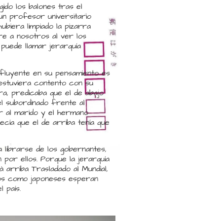
ido los balones tras el
un profesor universitario
biera limpiado la pizarra
re a nosotros al ver los
puede llamar jerarquía
nfluyente en su pensamiento es
 estuviera contento con su
a, predicaba que el de abajo
el subordinado frente al
er al marido y el hermano
cía que el de arriba tenía que
a librarse de los gobernantes,
n por ellos. Porque la jerarquía
á arriba Trasladado al Mundial,
nos como japoneses esperan
 país.