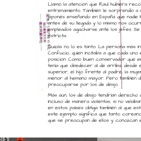
Llamó la atención que Raul hubiera recog
entrenamiento. También le sorprendió a 
japonés enseñando en España que nadie hu
antes de su llegada y lo mismo nos ocur
empleados agacharse ante los jefes. Se 
estricta.
Quizás no lo es tanto. La persona más i
Confucio, quien incitaba a que cada uno
posición. Como buen conservador que er
tenia que obedecer al de arriba, desde 
superior, el hijo frente al padre, la muj
menor al hemano mayor. Pero también de
preocuparse por los de abajo.
Más aún, los de abajo tendrían derecho 
incluso de manera violentas, si no velaba
en estos países obliga también al que est
este ejemplo significa que tanto corea
que se preocupan de ellos y conozcan el