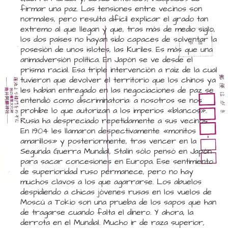
firmar una paz. Las tensiones entre vecinos son
normales, pero resulta difícil explicar el grado tan
extremo al que llegan y que, tras más de medio siglo,
los dos países no hayan sido capaces de solventar la
posesión de unos islotes, las Kuriles. Es más que una
animadversión política. En Japón se ve desde el
prisma racial. Esa triple intervención a raíz de la cual
tuvieron que devolver el territorio que los chinos ya
les habían entregado en las negociaciones de paz se
entendió como discriminatoria: a nosotros se nos
prohíbe lo que autorizan a los imperios «blancos».
Rusia ha despreciado repetidamente a sus vecinos.
En 1904 les llamaron despectivamente «monitos
amarillos» y posteriormente, tras vencer en la
Segunda Guerra Mundial, Stalin sólo pensó en Japón
para sacar concesiones en Europa. Ese sentimiento
de superioridad ruso permanece, pero no hay
muchos clavos a los que agarrarse. Los abuelos
despidiendo a chicas jóvenes rusas en los vuelos de
Moscú a Tokio son una prueba de los sapos que han
de tragarse cuando falta el dinero. Y ahora, la
derrota en el Mundial. Mucho ir de raza superior,